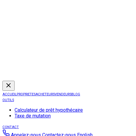
ACCUEIL
PROPRIETES
ACHETEURS
VENDEURS
BLOG
OUTILS
Calculateur de prêt hypothécaire
Taxe de mutation
CONTACT
Appelez-nous
Contactez-nous
English