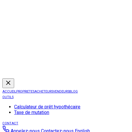
ACCUEIL
PROPRIETES
ACHETEURS
VENDEURS
BLOG
OUTILS
Calculateur de prêt hypothécaire
Taxe de mutation
CONTACT
Appelez-nous
Contactez-nous
English