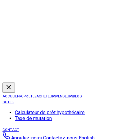
ACCUEIL
PROPRIETES
ACHETEURS
VENDEURS
BLOG
OUTILS
Calculateur de prêt hypothécaire
Taxe de mutation
CONTACT
Appelez-nous
Contactez-nous
English