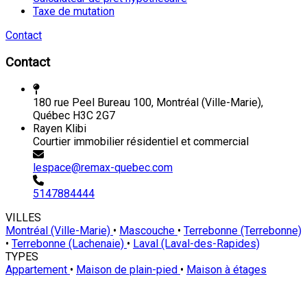
Taxe de mutation
Contact
Contact
180 rue Peel Bureau 100, Montréal (Ville-Marie),
Québec H3C 2G7
Rayen Klibi
Courtier immobilier résidentiel et commercial
lespace@remax-quebec.com
5147884444
VILLES
Montréal (Ville-Marie)
•
Mascouche
•
Terrebonne (Terrebonne)
•
Terrebonne (Lachenaie)
•
Laval (Laval-des-Rapides)
TYPES
Appartement
•
Maison de plain-pied
•
Maison à étages